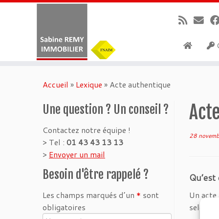
G
Passer
au
Accueil
»
Lexique
»
Acte authentique
contenu
Act
Une question ? Un conseil ?
Contactez notre équipe !
28 novemb
> Tel :
01 43 43 13 13
>
Envoyer un mail
Besoin d'être rappelé ?
Qu’est 
Les champs marqués d’un
*
sont
Un acte 
obligatoires
selon le