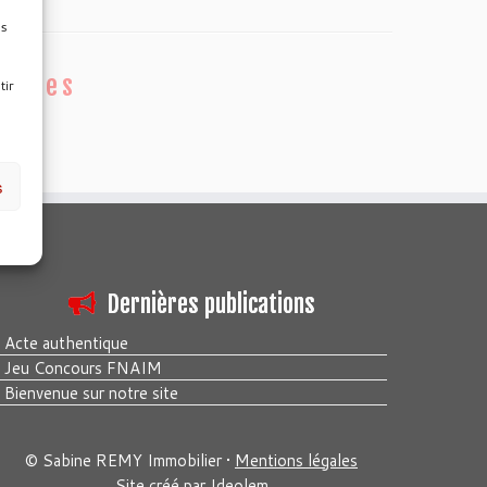
es
ticles
tir
s
Dernières publications
Acte authentique
Jeu Concours FNAIM
Bienvenue sur notre site
© Sabine REMY Immobilier •
Mentions légales
Site créé par
Ideolem