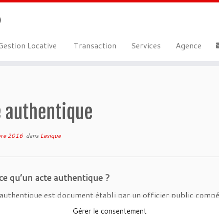
estion Locative
Transaction
Services
Agence
e authentique
re 2016
dans
Lexique
ce qu’un acte authentique ?
authentique est document établi par un officier public compéten
s formalités exigées par la loi et d’exécution forcée.
Gérer le consentement