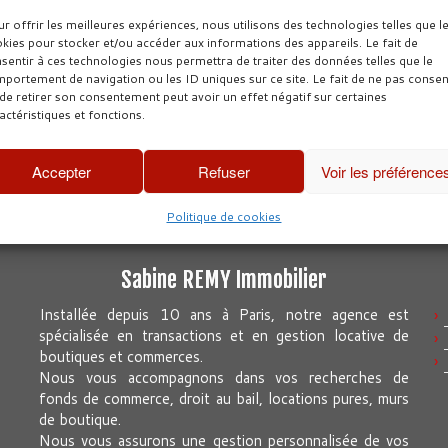
r offrir les meilleures expériences, nous utilisons des technologies telles que l
kies pour stocker et/ou accéder aux informations des appareils. Le fait de
sentir à ces technologies nous permettra de traiter des données telles que le
Parcourir les ar
portement de navigation ou les ID uniques sur ce site. Le fait de ne pas consen
de retirer son consentement peut avoir un effet négatif sur certaines
u Concours FNAIM
actéristiques et fonctions.
Accepter
Refuser
Voir les préférence
Politique de cookies
Sabine REMY Immobilier
Installée depuis 10 ans à Paris, notre agence est
spécialisée en transactions et en gestion locative de
boutiques et commerces.
Nous vous accompagnons dans vos recherches de
fonds de commerce, droit au bail, locations pures, murs
de boutique.
Nous vous assurons une gestion personnalisée de vos