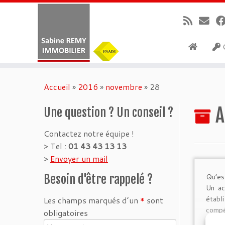
G
Passer
au
Accueil
»
2016
»
novembre
»
28
contenu
A
Une question ? Un conseil ?
Contactez notre équipe !
> Tel :
01 43 43 13 13
>
Envoyer un mail
Qu’es
Besoin d'être rappelé ?
Un ac
étab
Les champs marqués d’un
*
sont
compé
obligatoires
d’éta