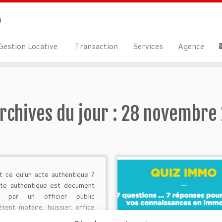
estion Locative
Transaction
Services
Agence
rchives du jour :
28 novembre
t ce qu’un acte authentique ?
te authentique est document
li par un officier public
tent (notaire, huissier, office
t civil), rédigé selon les