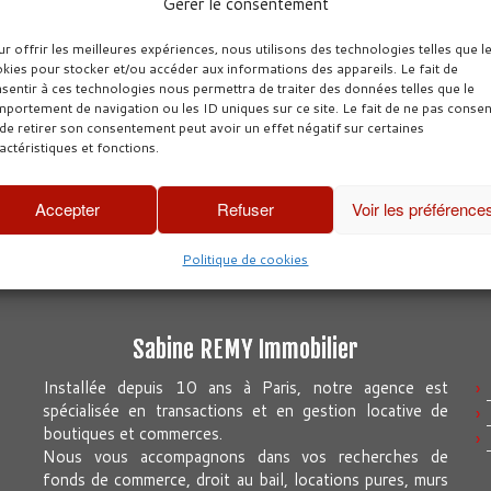
Gérer le consentement
lités exigées par la loi et
cution forcée.
r offrir les meilleures expériences, nous utilisons des technologies telles que l
 authentique
Jeu Concours FNAIM
kies pour stocker et/ou accéder aux informations des appareils. Le fait de
sentir à ces technologies nous permettra de traiter des données telles que le
portement de navigation ou les ID uniques sur ce site. Le fait de ne pas consen
embre 2016
dans
Lexique
28 novembre 2016
dans
Actualit
de retirer son consentement peut avoir un effet négatif sur certaines
actéristiques et fonctions.
Accepter
Refuser
Voir les préférence
Politique de cookies
Sabine REMY Immobilier
Installée depuis 10 ans à Paris, notre agence est
spécialisée en transactions et en gestion locative de
boutiques et commerces.
Nous vous accompagnons dans vos recherches de
fonds de commerce, droit au bail, locations pures, murs