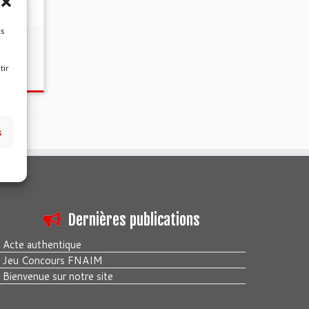
es
tir
és
s
Dernières publications
Acte authentique
Jeu Concours FNAIM
Bienvenue sur notre site