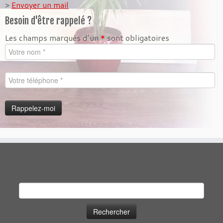
>
Envoyer un mail
Besoin d'être rappelé ?
Les champs marqués d’un
*
sont obligatoires
Rechercher :