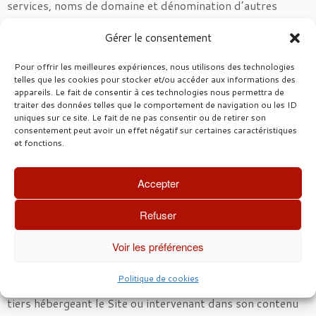
services, noms de domaine et dénomination d’autres
sociétés n’implique aucunement l’existence d’une
Gérer le consentement
association quelconque entre Sabine REMY Immobilier et
ces sociétés, produits ou services, marques, noms ou
Pour offrir les meilleures expériences, nous utilisons des technologies
dénominations en cause.
telles que les cookies pour stocker et/ou accéder aux informations des
appareils. Le fait de consentir à ces technologies nous permettra de
Protection de la vie privée
traiter des données telles que le comportement de navigation ou les ID
uniques sur ce site. Le fait de ne pas consentir ou de retirer son
Sabine REMY Immobilier n’exige à aucun moment la
consentement peut avoir un effet négatif sur certaines caractéristiques
communication par les utilisateurs de données
et fonctions.
personnelles autres que celles permettant aux internautes
qui le souhaitent d’obtenir certaines informations ou
Accepter
recevoir des documents. Sabine REMY Immobilier vous
informe que les données personnelles que vous pourriez
Refuser
lui communiquer en ligne sont destinées au seul usage de
Voir les préférences
la société Sabine REMY Immobilier qui est responsable de
leur traitement et leur conservation. Ces données ne
Politique de cookies
seront pas communiquées à des tiers à l’exclusion des
tiers hébergeant le Site ou intervenant dans son contenu