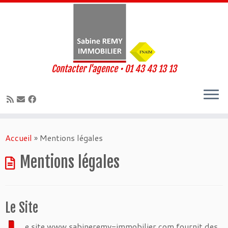
Contacter l'agence • 01 43 43 13 13
Passer
au
Accueil
»
Mentions légales
contenu
Mentions légales
Le Site
e site www.sabineremy-immobilier.com fournit des