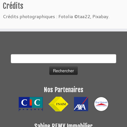
Crédits
Crédits photographiques : Fotolia ©taa22, Pixabay.
Rechercher :
Nos Partenaires
Sabine REMY Immobilier