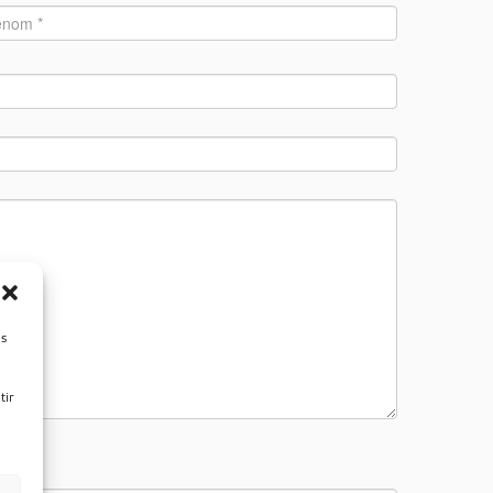
es
tir