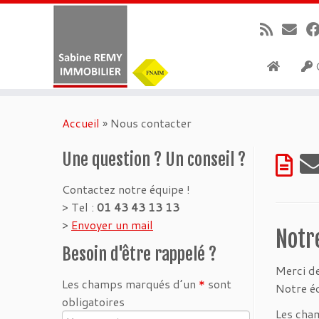
G
Passer
au
Accueil
»
Nous contacter
contenu
Une question ? Un conseil ?
Contactez notre équipe !
> Tel :
01 43 43 13 13
>
Envoyer un mail
Notr
Besoin d'être rappelé ?
Merci de
Les champs marqués d’un
*
sont
Notre éq
obligatoires
Les cha