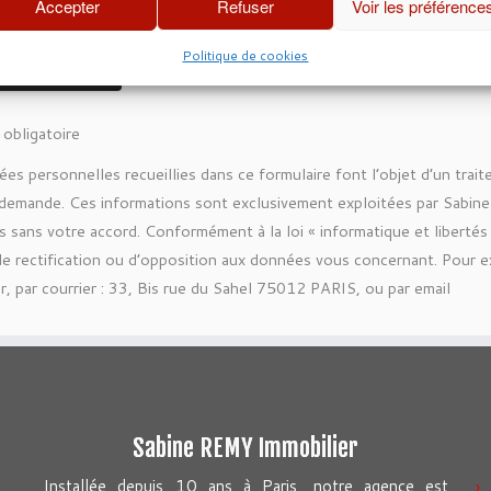
Accepter
Refuser
Voir les préférence
Politique de cookies
obligatoire
es personnelles recueillies dans ce formulaire font l’objet d’un trai
 demande. Ces informations sont exclusivement exploitées par Sabine
rs sans votre accord. Conformément à la loi « informatique et liberté
de rectification ou d’opposition aux données vous concernant. Pour 
r, par courrier : 33, Bis rue du Sahel 75012 PARIS, ou par email
Sabine REMY Immobilier
Installée depuis 10 ans à Paris, notre agence est