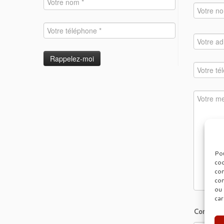
Pou
coo
con
com
ou 
car
Combien 