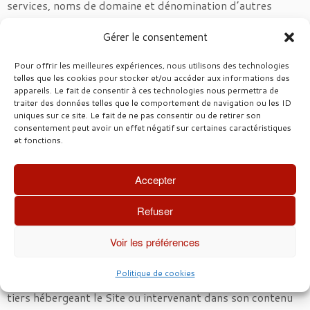
services, noms de domaine et dénomination d’autres
sociétés n’implique aucunement l’existence d’une
Gérer le consentement
association quelconque entre Sabine REMY Immobilier et
ces sociétés, produits ou services, marques, noms ou
Pour offrir les meilleures expériences, nous utilisons des technologies
dénominations en cause.
telles que les cookies pour stocker et/ou accéder aux informations des
appareils. Le fait de consentir à ces technologies nous permettra de
Protection de la vie privée
traiter des données telles que le comportement de navigation ou les ID
uniques sur ce site. Le fait de ne pas consentir ou de retirer son
Sabine REMY Immobilier n’exige à aucun moment la
consentement peut avoir un effet négatif sur certaines caractéristiques
communication par les utilisateurs de données
et fonctions.
personnelles autres que celles permettant aux internautes
qui le souhaitent d’obtenir certaines informations ou
Accepter
recevoir des documents. Sabine REMY Immobilier vous
informe que les données personnelles que vous pourriez
Refuser
lui communiquer en ligne sont destinées au seul usage de
Voir les préférences
la société Sabine REMY Immobilier qui est responsable de
leur traitement et leur conservation. Ces données ne
Politique de cookies
seront pas communiquées à des tiers à l’exclusion des
tiers hébergeant le Site ou intervenant dans son contenu