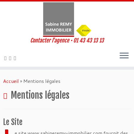
Contacter l'agence • 01 43 43 13 13
Passer
au
Accueil
»
Mentions légales
contenu
Mentions légales
Le Site
e site www.sabineremy-immobilier.com fournit des