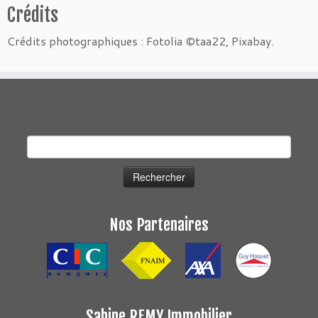
Crédits
Crédits photographiques : Fotolia ©taa22, Pixabay.
Rechercher :
Nos Partenaires
Sabine REMY Immobilier