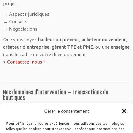
projet :
→ Aspects juridiques
→ Conseils
→ Négociations
Que vous soyez
bailleur ou preneur
,
acheteur ou vendeur
,
créateur d’entreprise
,
gérant TPE et PME
, ou une
enseigne
dans le cadre de votre développement.
>
Contactez-nous !
Nos domaines d’intervention – Transactions de
boutiques
Nous intervenons :
Gérer le consentement
Locations de locaux commerciaux et bureaux,
Pour offrir les meilleures expériences, nous utilisons des technologies
Cessions de bail, de fonds de commerce,
telles que les cookies pour stocker et/ou accéder aux informations des
Ventes de Murs libres ou occupés,