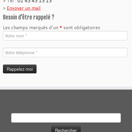
> Tel :
01 43 43 13 13
>
Envoyer un mail
Besoin d'être rappelé ?
Les champs marqués d’un
*
sont obligatoires
Rechercher :