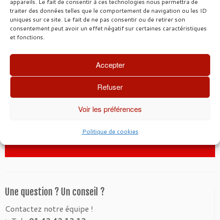
appareils. Le fait de consentir à ces technologies nous permettra de
Entrepôts,
traiter des données telles que le comportement de navigation ou les ID
Immeubles.
uniques sur ce site. Le fait de ne pas consentir ou de retirer son
consentement peut avoir un effet négatif sur certaines caractéristiques
et fonctions.
Accepter
Nos + JURIDIQUES
Refuser
→ Vous êtes informés de toutes les nouvelles lois
Voir les préférences
et nouveaux décrets
→ Rédaction de bail selon les dispositions de la
Politique de cookies
loi PINEL
Une question ? Un conseil ?
Contactez notre équipe !